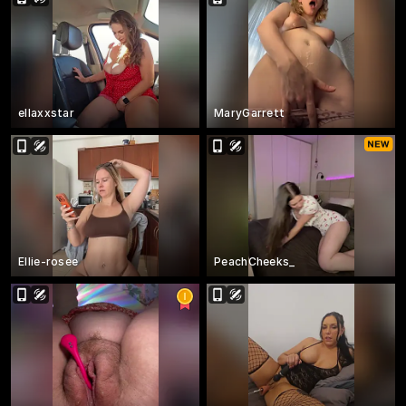
ellaxxstar
MaryGarrett
Ellie-rosee
PeachCheeks_