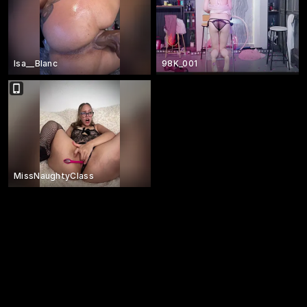
Isa__Blanc
98K_001
MissNaughtyClass