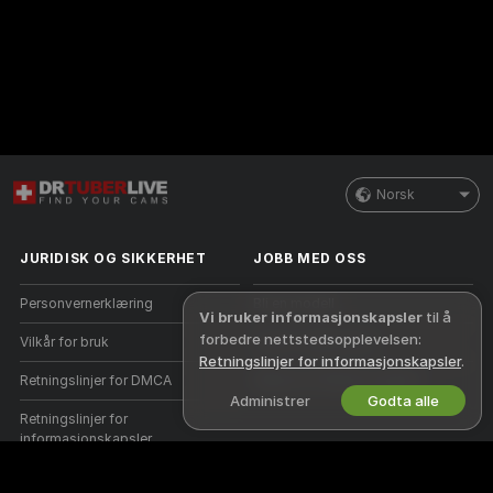
Norsk
JURIDISK OG SIKKERHET
JOBB MED OSS
Personvernerklæring
Bli en modell
Vi bruker informasjonskapsler
til å
forbedre nettstedsopplevelsen:
Vilkår for bruk
Studio-registrering
Retningslinjer for informasjonskapsler
.
Retningslinjer for DMCA
Webcam Affiliate-program
Administrer
Godta alle
Retningslinjer for
informasjonskapsler
Guide til foreldrekontroll