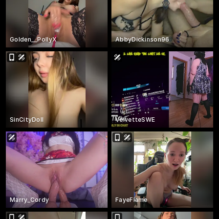
Golden__PollyX
AbbyDickinson96
SinCityDoll
VelvetteSWE
Marry_Cordy
FayeFlame