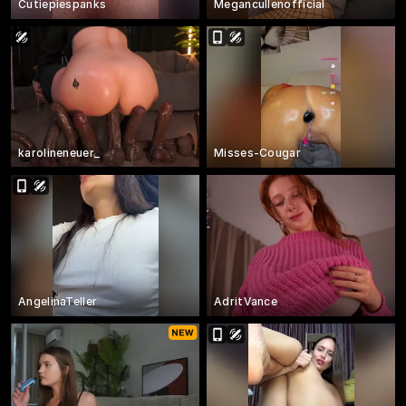
Cutiepiespanks
Megancullenofficial
karolineneuer_
Misses-Cougar
AngelinaTeller
AdritVance