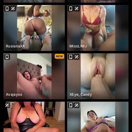
RuslanaXX
MissLMrJ
Avajayxo
XEye_Candy