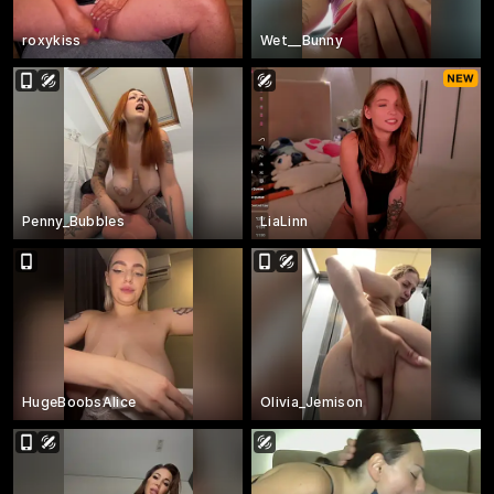
roxykiss
Wet__Bunny
Penny_Bubbles
LiaLinn
HugeBoobsAlice
Olivia_Jemison