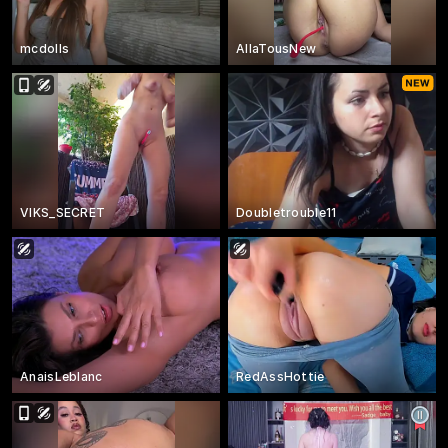
mcdolls
AllaTousNew
VIKS_SECRET
Doubletrouble11
AnaisLeblanc
RedAssHottie