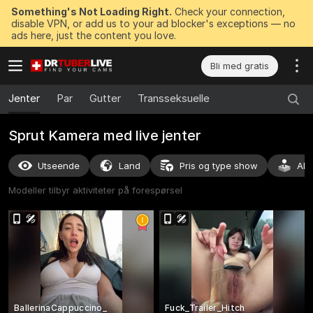
Something's Not Loading Right.
Check your connection,
disable VPN, or add us to your ad blocker's exceptions — no
ads here, just the content you love.
Bli med gratis
Jenter
Par
Gutter
Transseksuelle
Sprut Kamera med live jenter
Utseende
Land
Pris og type show
Akt
Modeller tilbyr aktiviteter på forespørsel
BallerinaCappuccino_
Fuck_Trailer_Hitch