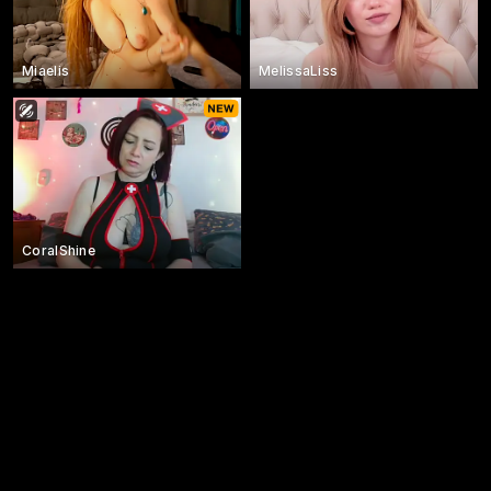
Miaelis
MelissaLiss
CoralShine