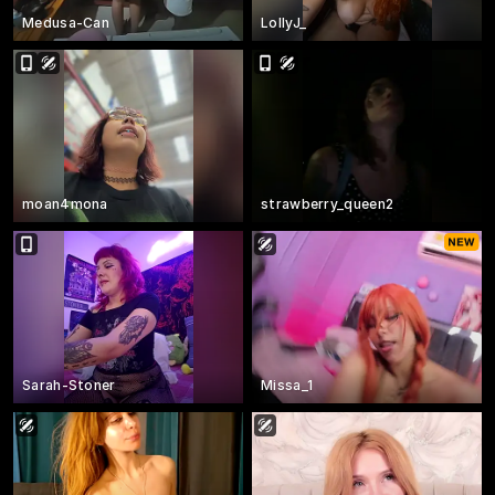
Medusa-Can
LollyJ_
moan4mona
strawberry_queen2
Sarah-Stoner
Missa_1