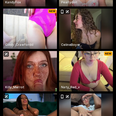
KandyFox
Pearlydoll
Cindy_Crawfordd
CelineBoyer_
Killy_Merrot
Naty_Red_v