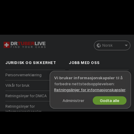
Norsk
JURIDISK OG SIKKERHET
JOBB MED OSS
Personvernerklæring
Bli en modell
Vi bruker informasjonskapsler
til å
forbedre nettstedsopplevelsen:
Vilkår for bruk
Studio-registrering
Retningslinjer for informasjonskapsler
.
Retningslinjer for DMCA
Webcam Affiliate-program
Administrer
Godta alle
Retningslinjer for
informasjonskapsler
Guide til foreldrekontroll
Hjelp mot slaveri