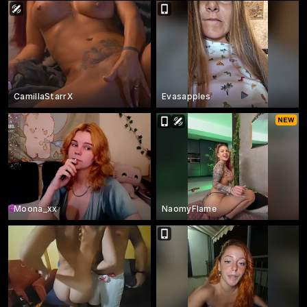
CamillaStarrX
Evasapples
Moona_xx
NaomyFlame