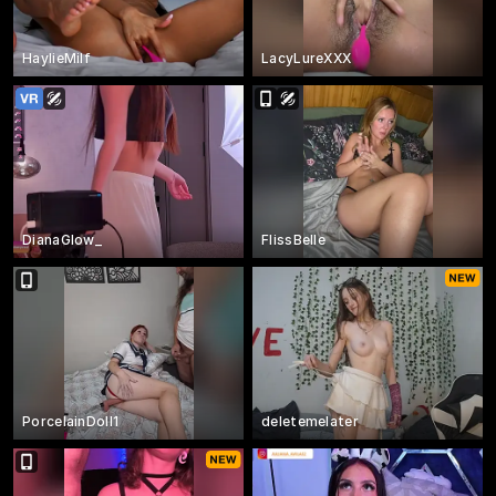
HaylieMilf
LacyLureXXX
DianaGlow_
FlissBelle
PorcelainDoll1
deletemelater