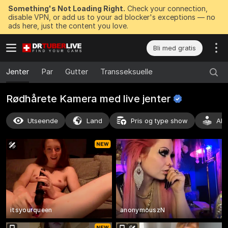
Something's Not Loading Right.
Check your connection,
disable VPN, or add us to your ad blocker's exceptions — no
ads here, just the content you love.
Bli med gratis
Jenter
Par
Gutter
Transseksuelle
Rødhårete Kamera med live
jenter
Utseende
Land
Pris og type show
Akt
itsyourqueen
anonymouszN