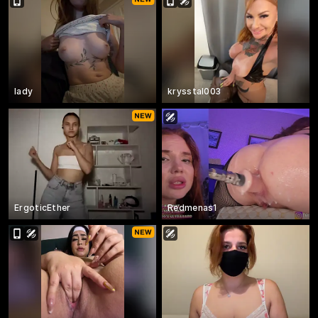
Iady
krysstal003
ErgoticEther
Redmenas1