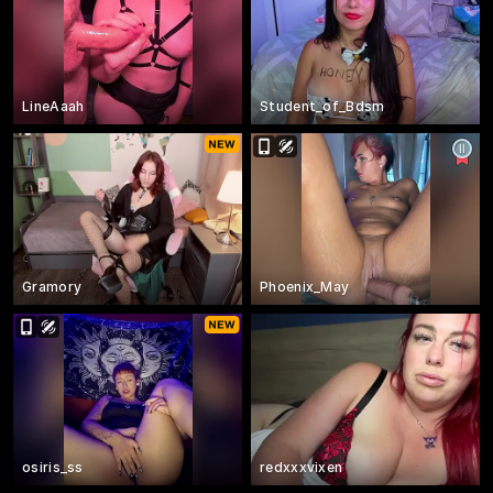
LineAaah
Student_of_Bdsm
Gramory
Phoenix_May
osiris_ss
redxxxvixen