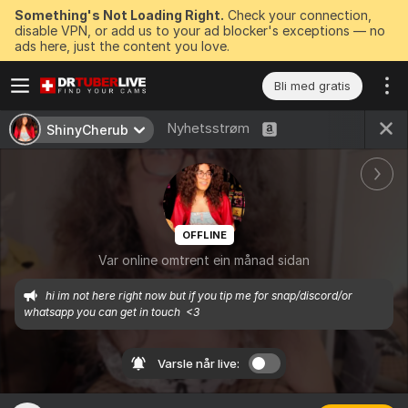
Something's Not Loading Right.
Check your connection,
disable VPN, or add us to your ad blocker's exceptions — no
ads here, just the content you love.
Bli med gratis
Nyhetsstrøm
ShinyCherub
OFFLINE
Var online omtrent ein månad sidan
hi im not here right now but if you tip me for snap/discord/or 
whatsapp you can get in touch  <3
Varsle når live: