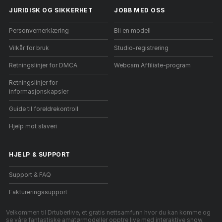
JURIDISK OG SIKKERHET
JOBB MED OSS
Personvernerklæring
Bli en modell
Vilkår for bruk
Studio-registrering
Retningslinjer for DMCA
Webcam Affiliate-program
Retningslinjer for
informasjonskapsler
Guide til foreldrekontroll
Hjelp mot slaveri
HJELP
&
SUPPORT
Support & FAQ
Faktureringssupport
Velkommen til Drtuberlive, et gratis nettsamfunn hvor du kan komme og
se våre fantastiske amatørmodeller opptre live med interaktive show.