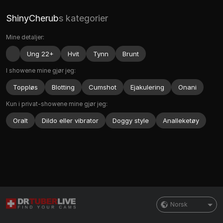
ShinyCherub
s kategorier
Mine detaljer:
Ung 22+
Hvit
Tynn
Brunt
I showene mine gjør jeg:
Toppløs
Blotting
Cumshot
Ejakulering
Onani
Kun i privat-showene mine gjør jeg:
Oralt
Dildo eller vibrator
Doggy style
Analleketøy
Norsk